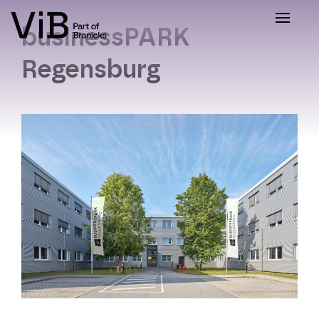
Toggle
businessPARK
Regensburg