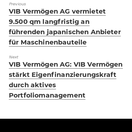
Previous
Previous
VIB Vermögen AG vermietet
post:
9.500 qm langfristig an
führenden japanischen Anbieter
für Maschinenbauteile
Next
Next
VIB Vermögen AG: VIB Vermögen
post:
stärkt Eigenfinanzierungskraft
durch aktives
Portfoliomanagement