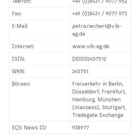
Telefon:
+49 (0)8431 / 9077 952
Fax:
+49 (0)8431 / 9077 973
E-Mail:
petra.riechert@vib-
ag.de
Internet:
www.vib-ag.de
ISIN:
DE0002457512
WKN:
245751
Börsen:
Freiverkehr in Berlin,
Düsseldorf, Frankfurt,
Hamburg, München
(m:access), Stuttgart,
Tradegate Exchange
EQS News ID:
938977