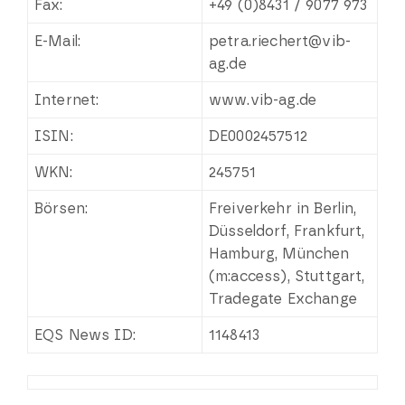
Fax:
+49 (0)8431 / 9077 973
E-Mail:
petra.riechert@vib-
ag.de
Internet:
www.vib-ag.de
ISIN:
DE0002457512
WKN:
245751
Börsen:
Freiverkehr in Berlin,
Düsseldorf, Frankfurt,
Hamburg, München
(m:access), Stuttgart,
Tradegate Exchange
EQS News ID:
1148413