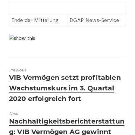
Ende der Mitteilung
DGAP News-Service
Previous
Previous
VIB Vermögen setzt profitablen
post:
Wachstumskurs im 3. Quartal
2020 erfolgreich fort
Next
Next
Nachhaltigkeitsberichterstattun
post:
g: VIB Vermögen AG gewinnt