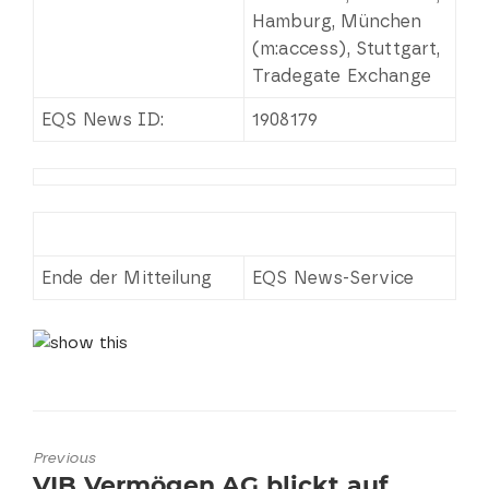
Hamburg, München
(m:access), Stuttgart,
Tradegate Exchange
EQS News ID:
1908179
Ende der Mitteilung
EQS News-Service
Previous
Previous
VIB Vermögen AG blickt auf