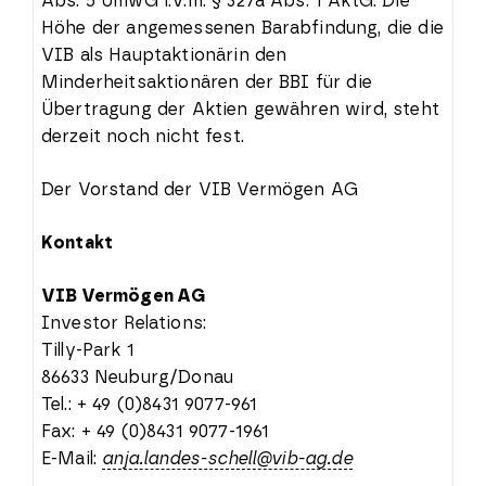
Abs. 5 UmwG i.V.m. § 327a Abs. 1 AktG. Die
Höhe der angemessenen Barabfindung, die die
VIB als Hauptaktionärin den
Minderheitsaktionären der BBI für die
Übertragung der Aktien gewähren wird, steht
derzeit noch nicht fest.
Der Vorstand der VIB Vermögen AG
Kontakt
VIB Vermögen AG
Investor Relations:
Tilly-Park 1
86633 Neuburg/Donau
Tel.: + 49 (0)8431 9077-961
Fax: + 49 (0)8431 9077-1961
E-Mail:
anja.landes-schell@vib-ag.de