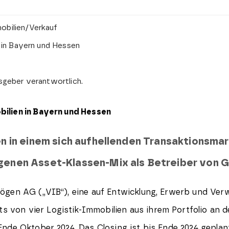
bilien/Verkauf
 in Bayern und Hessen
usgeber verantwortlich.
ilien in Bayern und Hessen
n in einem sich aufhellenden Transaktionsma
genen Asset-Klassen-Mix als Betreiber von
ögen AG („VIB“), eine auf Entwicklung, Erwerb und Verw
ts von vier Logistik-Immobilien aus ihrem Portfolio a
nde Oktober 2024. Das Closing ist bis Ende 2024 geplan