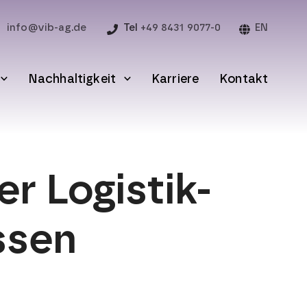
info@vib-ag.de
Tel
+49 8431 9077-0
EN
Nachhaltigkeit
Karriere
Kontakt
r Logistik-
ssen