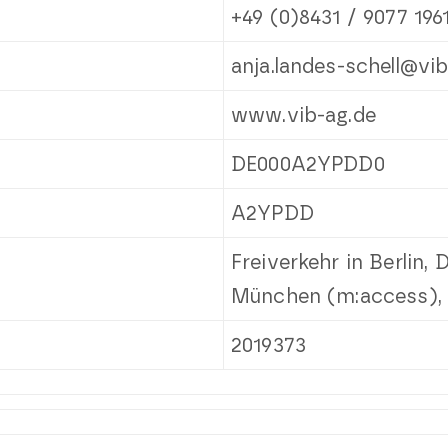
+49 (0)8431 / 9077 196
anja.landes-schell@vi
www.vib-ag.de
DE000A2YPDD0
A2YPDD
Freiverkehr in Berlin,
München (m:access), 
2019373