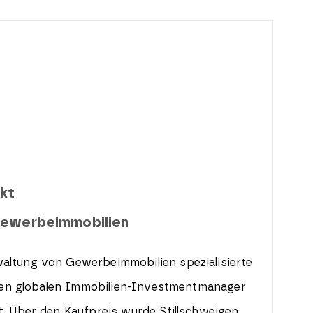
rkt
 Gewerbeimmobilien
altung von Gewerbeimmobilien spezialisierte
n den globalen Immobilien-Investmentmanager
t. Über den Kaufpreis wurde Stillschweigen