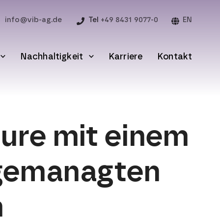
info@vib-ag.de
Tel
+49 8431 9077-0
EN
Nachhaltigkeit
Karriere
Kontakt
ure mit einem
 gemanagten
n