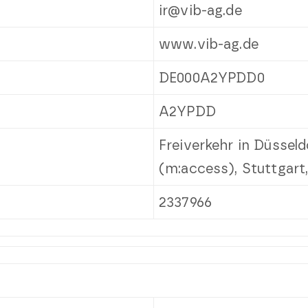
ir@vib-ag.de
www.vib-ag.de
DE000A2YPDD0
A2YPDD
Freiverkehr in Düssel
(m:access), Stuttgart
2337966