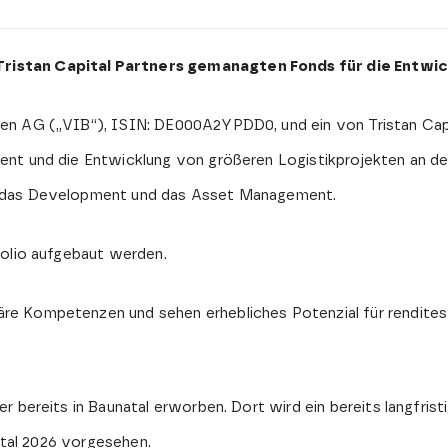
 Tristan Capital Partners gemanagten Fonds für die Entwi
n AG („VIB“), ISIN: DE000A2YPDD0, und ein von Tristan Capi
ent und die Entwicklung von größeren Logistikprojekten an 
h das Development und das Asset Management.
folio aufgebaut werden.
re Kompetenzen und sehen erhebliches Potenzial für rendite
r bereits in Baunatal erworben. Dort wird ein bereits langfris
artal 2026 vorgesehen.